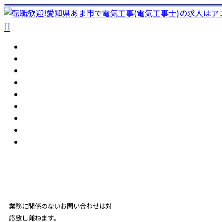
ホーム
アスモ電工を知る
人を知る
仕事を知る
メッセージ
採用を知る
ブログ
コラム
サイトマップ
052-462-1668
受付／ 8:00～18:00
業務に関係のないお問い合わせは対
応致し兼ねます。