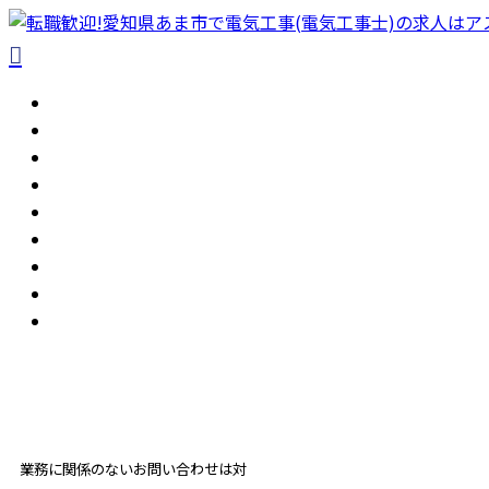
ホーム
アスモ電工を知る
人を知る
仕事を知る
メッセージ
採用を知る
ブログ
コラム
サイトマップ
052-462-1668
受付／ 8:00～18:00
業務に関係のないお問い合わせは対