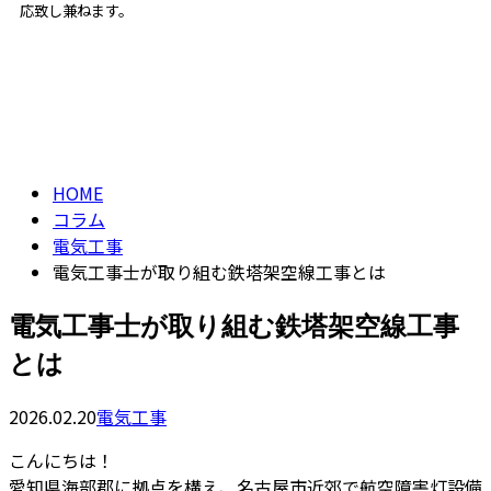
応致し兼ねます。
コラム
ENTRY
column
HOME
コラム
電気工事
電気工事士が取り組む鉄塔架空線工事とは
電気工事士が取り組む鉄塔架空線工事
とは
2026.02.20
電気工事
こんにちは！
愛知県海部郡に拠点を構え、名古屋市近郊で航空障害灯設備