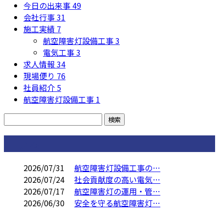
今日の出来事
49
会社行事
31
施工実績
7
航空障害灯設備工事
3
電気工事
3
求人情報
34
現場便り
76
社員紹介
5
航空障害灯設備工事
1
コラム
2026/07/31
航空障害灯設備工事の…
2026/07/24
社会貢献度の高い電気…
2026/07/17
航空障害灯の運用・管…
2026/06/30
安全を守る航空障害灯…