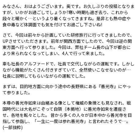
みなさん、おはようございます。奥です。お久しぶりの投稿となりま
すが、いかがお過ごしでしょうか?寒い時期も過ぎ去り、これから
段々と暖かく…というより暑くなってきますね。是非とも熱中症や
食中毒など体調面でも気を付けてお過ごし下さいね!
さて、今回は前々から計画していた研修旅行に行ってきましたので、
UPさせていただきます。前年が関西方面でしたので、今回は逆の関
東方面へ行って参りました。今回は、弊社チーム長の山下が都合に
より来られなくなってしまい、4人で行って来ました。
車も社長のアルファードで、社員で交代しながらの運転です。しかし
ながら機能がたくさん付きすぎていて、全然使いこなせないのが…
社長に説明してもらいながらの運転でした。
まずは、目的地方面に向かう途中の長野県にある『善光寺』にやっ
て参りました。
本尊の善光寺如来は由緒ある像として権威の象徴とも見なされ、戦
国時代には大名がこぞって自領（本拠地）に善光寺如来を遷座さ
せ、各地を転々とした。 昔から多くの人々が日本中から善光寺を目
指して参詣し、「一生に一度は参れ善光寺」と言われたそうで…。
(一部抜粋)