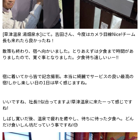
[草津温泉 湯畑泉水]にて。吉田さん、今度はカメラ目線Nice!チーム
長も来れたら良かったね！
散策も終わり、宿へ向かいました。とりあえずは夕食まで時間があ
りましたので、寛ぐ事となりました。夕食待ち遠しいぃー‼
宿に着いてから皆で記念撮影。本当に綺麗でサービスの良い最高の
宿!しかし楽しい日の1日は早く感じますね。
いいですね、社長‼似合ってますよ!草津温泉に来たーって感じです
ね!
しばし寛いだ後、温泉で疲れを癒やし、待ちに待った夕食へ。どん
だけ食いしん坊だっていう事ですね!😓