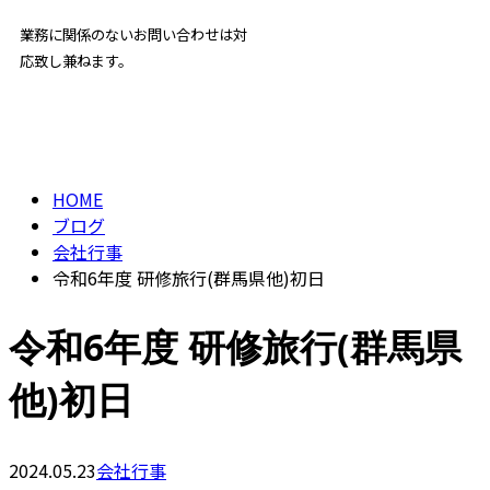
受付／ 8:00～18:00
業務に関係のないお問い合わせは対
応致し兼ねます。
BLOG
ENTRY
HOME
ブログ
会社行事
令和6年度 研修旅行(群馬県他)初日
令和6年度 研修旅行(群馬県
他)初日
2024.05.23
会社行事