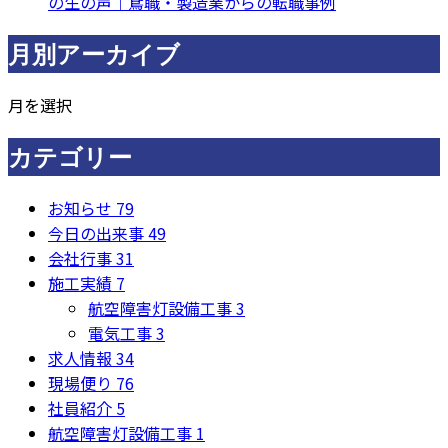
の生の声｜鳶職・製造業からの転職事例
月別アーカイブ
月を選択
カテゴリー
お知らせ
79
今日の出来事
49
会社行事
31
施工実績
7
航空障害灯設備工事
3
電気工事
3
求人情報
34
現場便り
76
社員紹介
5
航空障害灯設備工事
1