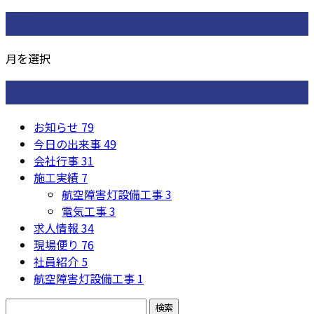
月別アーカイブ
月を選択
カテゴリー
お知らせ
79
今日の出来事
49
会社行事
31
施工実績
7
航空障害灯設備工事
3
電気工事
3
求人情報
34
現場便り
76
社員紹介
5
航空障害灯設備工事
1