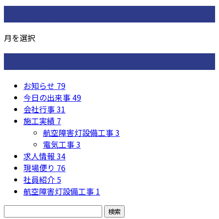
月別アーカイブ
月を選択
カテゴリー
お知らせ
79
今日の出来事
49
会社行事
31
施工実績
7
航空障害灯設備工事
3
電気工事
3
求人情報
34
現場便り
76
社員紹介
5
航空障害灯設備工事
1