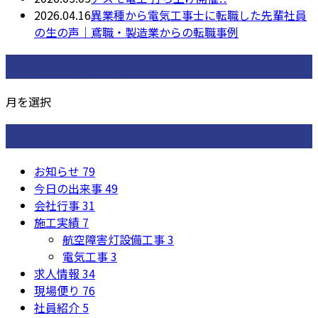
2026.04.16
異業種から電気工事士に転職した先輩社員
の生の声｜鳶職・製造業からの転職事例
月別アーカイブ
月を選択
カテゴリー
お知らせ
79
今日の出来事
49
会社行事
31
施工実績
7
航空障害灯設備工事
3
電気工事
3
求人情報
34
現場便り
76
社員紹介
5