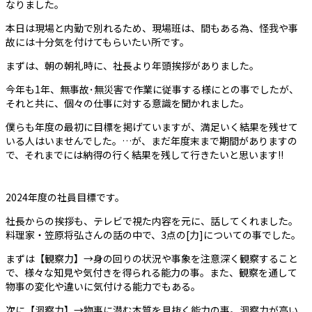
なりました。
本日は現場と内勤で別れるため、現場班は、間もある為、怪我や事
故には十分気を付けてもらいたい所です。
まずは、朝の朝礼時に、社長より年頭挨拶がありました。
今年も1年、無事故･無災害で作業に従事する様にとの事でしたが、
それと共に、個々の仕事に対する意識を聞かれました。
僕らも年度の最初に目標を掲げていますが、満足いく結果を残せて
いる人はいませんでした。…が、まだ年度末まで期間がありますの
で、それまでには納得の行く結果を残して行きたいと思います!!
2024年度の社員目標です。
社長からの挨拶も、テレビで視た内容を元に、話してくれました。
料理家・笠原将弘さんの話の中で、3点の[力]についての事でした。
まずは【観察力】→身の回りの状況や事象を注意深く観察すること
で、様々な知見や気付きを得られる能力の事。また、観察を通して
物事の変化や違いに気付ける能力でもある。
次に【洞察力】→物事に潜む本質を見抜く能力の事。洞察力が高い