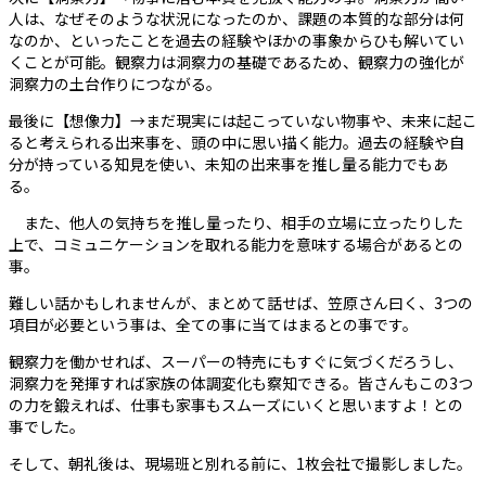
人は、なぜそのような状況になったのか、課題の本質的な部分は何
なのか、といったことを過去の経験やほかの事象からひも解いてい
くことが可能。観察力は洞察力の基礎であるため、観察力の強化が
洞察力の土台作りにつながる。
最後に【想像力】→まだ現実には起こっていない物事や、未来に起こ
ると考えられる出来事を、頭の中に思い描く能力。過去の経験や自
分が持っている知見を使い、未知の出来事を推し量る能力でもあ
る。
また、他人の気持ちを推し量ったり、相手の立場に立ったりした
上で、コミュニケーションを取れる能力を意味する場合があるとの
事。
難しい話かもしれませんが、まとめて話せば、笠原さん曰く、3つの
項目が必要という事は、全ての事に当てはまるとの事です。
観察力を働かせれば、スーパーの特売にもすぐに気づくだろうし、
洞察力を発揮すれば家族の体調変化も察知できる。皆さんもこの3つ
の力を鍛えれば、仕事も家事もスムーズにいくと思いますよ！との
事でした。
そして、朝礼後は、現場班と別れる前に、1枚会社で撮影しました。