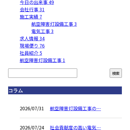
今日の出来事
49
会社行事
31
施工実績
7
航空障害灯設備工事
3
電気工事
3
求人情報
34
現場便り
76
社員紹介
5
航空障害灯設備工事
1
コラム
2026/07/31
航空障害灯設備工事の…
2026/07/24
社会貢献度の高い電気…