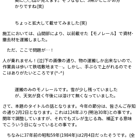
奥に◯◯山が見えます。そうなると、S県がどこかお分
かりですね(笑)
ちょっと拡大して載せてみました(笑)
施工においては、山間部により、以前載せた【モノレール】で資材･
撤去材を運搬しました。
ただ、ここで問題が…！
人が乗れません！(泣)下の画像の通り、物の運搬しか出来ないので、
作業員は歩いて鉄塔敷地まで…。しかし、手ぶらで上がれるのでそ
こはありがたいところです(^-^)
運搬のみのモノレールです。雪が少し残っていました
が、天気が良く午後には溶けて無くなっていました。
さて、本題のタイトルの話となります。今年の節分は、皆さんご存知
の通り2月2日となります。これは124年ぶり(明治30年)との事です。
閏年で調整していますが、それでもズレが生じる為、補正する意味
でこういう日になっているとの事です。
ちなみに37年前の昭和59年(1984年)は2月4日だったそうです。(全